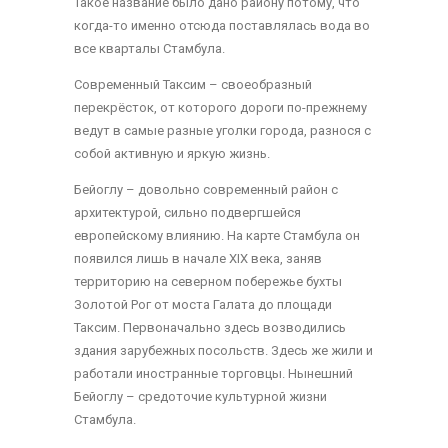
Такое название было дано району потому, что
когда-то именно отсюда поставлялась вода во
все кварталы Стамбула.
Современный Таксим – своеобразный
перекрёсток, от которого дороги по-прежнему
ведут в самые разные уголки города, разнося с
собой активную и яркую жизнь.
Бейоглу – довольно современный район с
архитектурой, сильно подвергшейся
европейскому влиянию. На карте Стамбула он
появился лишь в начале XIX века, заняв
территорию на северном побережье бухты
Золотой Рог от моста Галата до площади
Таксим. Первоначально здесь возводились
здания зарубежных посольств. Здесь же жили и
работали иностранные торговцы. Нынешний
Бейоглу – средоточие культурной жизни
Стамбула.