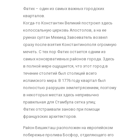
Фатих – один из самых важных городских
кварталов.
Когда-то Константин Великий построил здесь
колоссальную церковь Апостолов, а на ее
руинах султан Мехмед Завоеватель возвел
сразу после взятия Константинополя огромную
мечеть. С тех пор Фатих остается одним из
самых консервативных районов города. Здесь
в полной мере ощущается, что этот город в
течение столетий был столицей всего
исламского мира. В 1776 году квартал был
полностью разрушен землетрясением, поэтому
в некоторых местах здесь непривычно
правильная для Стамбула сетка улиц:
Фатих отстраивали заново при помощи
французских архитекторов.
Район Бешикташ расположен на европейском
побережье пролива Босфор, отделяющего его