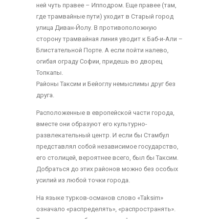
ней чуть правее – Ипподром. Еще правее (там,
где трамвайные пути) уходит в Старый город
улица Диван-Йолу. В противоположную
сторону трамвайная линия уводит к Баб-и-Али –
Блистательной Порте. А если пойти налево,
огибая ограду Софии, придешь во дворец
Топкапы.
Районы Таксим и Бейоглу немыслимы друг без
друга.
Расположенные в европейской части города,
вместе они образуют его культурно-
развлекательный центр. И если бы Стамбул
представлял собой независимое государство,
его столицей, вероятнее всего, был бы Таксим.
Добраться до этих районов можно без особых
усилий из любой точки города.
На языке турков-османов слово «Taksim»
означало «распределять», «распространять».