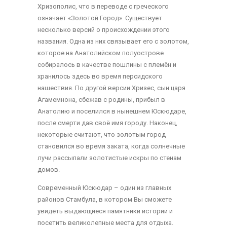
Хризополис, что в переводе с греческого
означает «Золотой Город». Существует
несколько версий о происхождении этого
названия. Одна из них связывает его с золотом,
которое на Анатолийском полуострове
собиралось в качестве пошлины с племён и
хранилось здесь во время персидского
нашествия. По другой версии Хризес, сын царя
Агамемнона, сбежав с родины, прибыл в
Анатолию и поселился в нынешнем Юскюдаре,
после смерти дав своё имя городу. Наконец,
некоторые считают, что золотым город
становился во время заката, когда солнечные
лучи рассыпали золотистые искры по стенам
домов.
Современный Юскюдар – один из главных
районов Стамбула, в котором Вы сможете
увидеть выдающиеся памятники истории и
посетить великолепные места для отдыха.