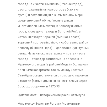
города на 2 части: Эминёню (Старый город),
расположенный на полуострове (к югу от
бухты) и сохраняющий в значительной мере
средневековый облик (тесные улицы,
многочисленные мечети), и Бейоглу (Новый
город, к северу от входа в Золотой Рог), в
который входят Каракёй (бывшая Галата) –
торговый портовый район, и собственно район
Бейоглу (бывшая Пера) – деловой и культурный
центр. На азиатском материке – третья часть
города – Ускюдар с виллами на побережье
Мраморного моря (в районе Мода) и большими
военными казармами. Связь между частями
Стамбула осуществляется с помощью паромов
и мостов [самый длинный из них (1560 м) через
Босфор, сооружен в 1970-73].
Султанахмет – исторический район Стамбула.
Мыс между Золотым Рогом и Мраморным