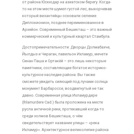
от района Юскюдар на азиатском берегу. Когда-
то на этом месте шумел густой лес, выкорчевав
который византийцы основали селение
Диплокионион, позднее переименованное в
Архейон. Современный Бешикташ – это важный
коммерческий и культурный квартал Стамбула.
Достопримечательности: Дворцы Долмабахче,
Йылдыз и Чираган, павильон Ихламур, мечети
Синан Паша и Ортакёй – это лишь некоторые
памятники, составляющие богатое историко-
культурное наследие района. Вы также
сможете увидеть сияющий под лучами солнца
монумент Барбароссе, воздвигнутый не так
давно. Современная улица Ихламурдере
(Ihlamurdere Cad.) была проложена на месте
русла античной реки, протекавшей когда-то
среди холмов Бешикташа, о чём
свидетельствует название улицы – «река
Ихламур». Архитектурное великолепие района