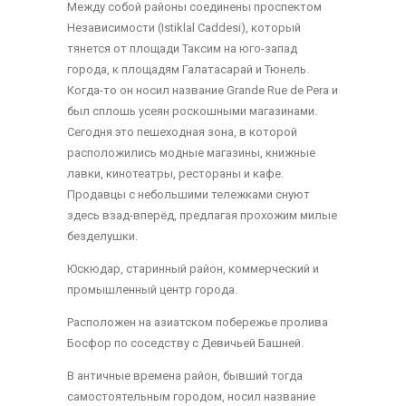
Между собой районы соединены проспектом
Независимости (Istiklal Caddesi), который
тянется от площади Таксим на юго-запад
города, к площадям Галатасарай и Тюнель.
Когда-то он носил название Grande Rue de Pera и
был сплошь усеян роскошными магазинами.
Сегодня это пешеходная зона, в которой
расположились модные магазины, книжные
лавки, кинотеатры, рестораны и кафе.
Продавцы с небольшими тележками снуют
здесь взад-вперёд, предлагая прохожим милые
безделушки.
Юскюдар, старинный район, коммерческий и
промышленный центр города.
Расположен на азиатском побережье пролива
Босфор по соседству с Девичьей Башней.
В античные времена район, бывший тогда
самостоятельным городом, носил название