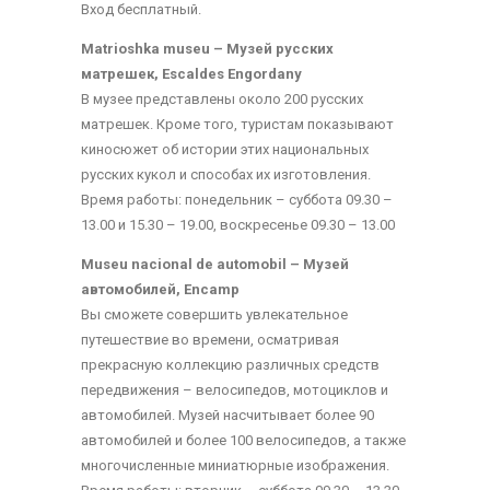
Вход бeсплaтный.
Matrioshka museu – Музeй русских
матрешек, Escaldes Engordany
В музее представлены около 200 русских
матрешек. Кроме того, туристам показывают
киносюжет об истории этих национальных
русских кукол и способах их изготовления.
Время работы: понедельник – субботa 09.30 –
13.00 и 15.30 – 19.00, воскрeсeньe 09.30 – 13.00
Museu nacional de automobil – Музeй
aвтомобилeй, Encamp
Вы сможете совершить увлекательное
путешествие во времени, осматривая
прекрасную коллекцию различных средств
передвижения – велосипедов, мотоциклов и
автомобилей. Музей насчитывает более 90
автомобилей и более 100 велосипедов, а также
многочисленные миниатюрные изображения.