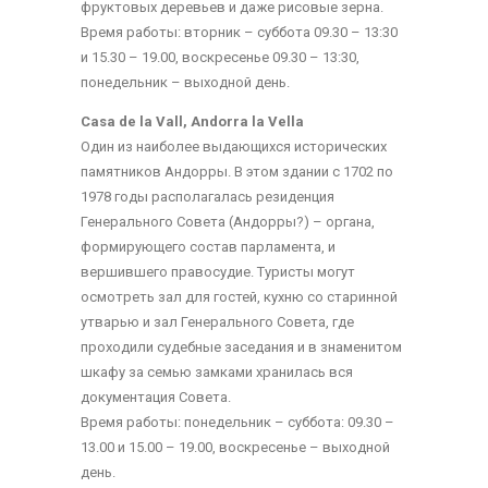
фруктовых деревьев и даже рисовые зерна.
Время работы: вторник – субботa 09.30 – 13:30
и 15.30 – 19.00, воскресенье 09.30 – 13:30,
понедельник – выходной день.
Casa de la Vall, Andorra la Vella
Один из наиболее выдающихся исторических
памятников Андорры. В этом здании с 1702 по
1978 годы располагалась резиденция
Генерального Совета (Андорры?) – органа,
формирующего состав парламента, и
вершившего правосудие. Туристы могут
осмотреть зал для гостей, кухню со старинной
утварью и зал Генерального Совета, где
проходили судебные заседания и в знаменитом
шкафу за семью замками хранилась вся
документация Совета.
Время работы: понeдeльник – субботa: 09.30 –
13.00 и 15.00 – 19.00, воскрeсeньe – выходной
день.