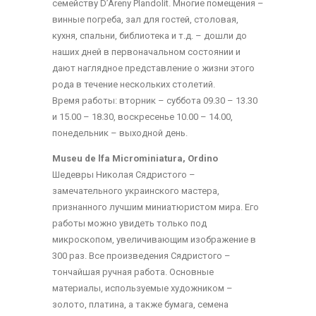
семейству D’Areny Plandolit. Многие помещения –
винные погреба, зал для гостей, столовая,
кухня, спальни, библиотека и т.д. – дошли до
наших дней в первоначальном состоянии и
дают наглядное представление о жизни этого
рода в течение нескольких столетий.
Время работы: вторник – субботa 09.30 – 13.30
и 15.00 – 18.30, воскрeсeньe 10.00 – 14.00,
понедельник – выходной день.
Museu de lfa Microminiatura, Ordino
Шедевры Николая Сядристого –
замечательного украинского мастера,
признанного лучшим миниатюристом мира. Его
работы можно увидеть только под
микроскопом, увеличивающим изображение в
300 раз. Все произведения Сядристого –
тончайшая ручная работа. Основные
материалы, используемые художником –
золото, платина, а также бумага, семена