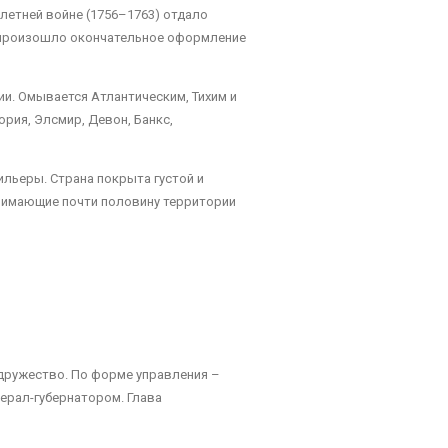
летней войне (1756–1763) отдало
м произошло окончательное оформление
ии. Омывается Атлантическим, Тихим и
рия, Элсмир, Девон, Банкс,
ильеры. Страна покрыта густой и
анимающие почти половину территории
дружество. По форме управления –
ерал-губернатором. Глава