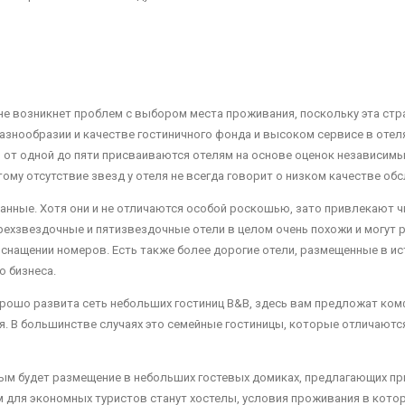
 не возникнет проблем с выбором места проживания, поскольку эта стр
разнообразии и качестве гостиничного фонда и высоком сервисе в отел
 от одной до пяти присваиваются отелям на основе оценок независимы
му отсутствие звезд у отеля не всегда говорит о низком качестве об
нные. Хотя они и не отличаются особой роскошью, зато привлекают ч
ехзвездочные и пятизвездочные отели в целом очень похожи и могут 
оснащении номеров. Есть также более дорогие отели, размещенные в и
 бизнеса.
орошо развита сеть небольших гостиниц B&B, здесь вам предложат ком
я. В большинстве случаях это семейные гостиницы, которые отличают
ным будет размещение в небольших гостевых домиках, предлагающих п
 для экономных туристов станут хостелы, условия проживания в кото