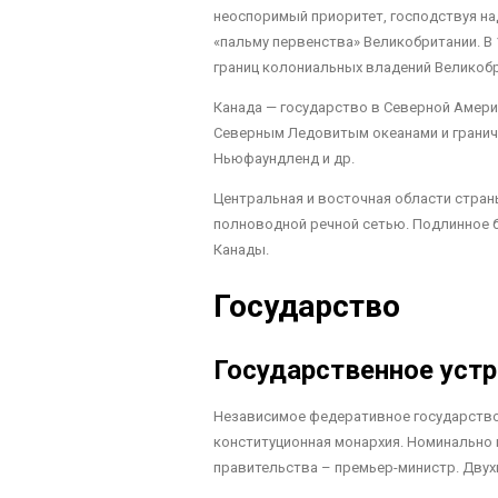
неоспоримый приоритет, господствуя на
«пальму первенства» Великобритании. В
границ колониальных владений Великобр
Канада — государство в Северной Америк
Северным Ледовитым океанами и граничи
Ньюфаундленд и др.
Центральная и восточная области стран
полноводной речной сетью. Подлинное б
Канады.
Государство
Государственное уст
Независимое федеративное государство
конституционная монархия. Номинально 
правительства – премьер-министр. Двух