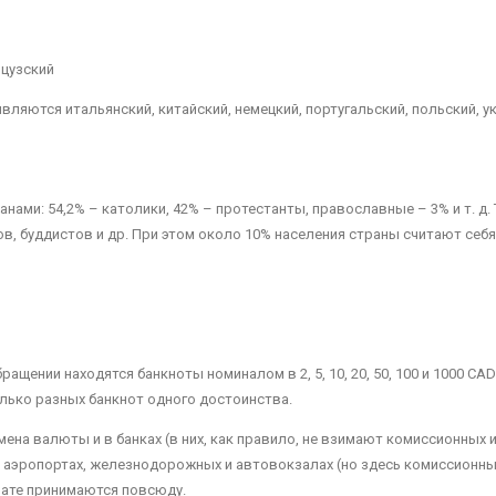
нцузский
яются итальянский, китайский, немецкий, португальский, польский, укр
ами: 54,2% – католики, 42% – протестанты, православные – 3% и т. д
ов, буддистов и др. При этом около 10% населения страны считают себя
ращении находятся банкноты номиналом в 2, 5, 10, 20, 50, 100 и 1000 CA
сколько разных банкнот одного достоинства.
мена валюты и в банках (в них, как правило, не взимают комиссионны
на аэропортах, железнодорожных и автовокзалах (но здесь комиссионные
лате принимаются повсюду.