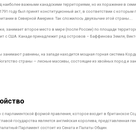
д наиболее важными канадскими территориями, но их поражение в семи
 1791 году был принят конституционный акт, в соответствии с которы
итании в Северной Америке. Так сложилось двуязычие этой страны….
е, занимает второе место в мире (после России) по площади территор
т с США. Канаде принадлежит ряд островов – Баффинова Земля, Викто
ы занимают равнины, на западе находится мощная горная система Корд
огатство страны — лесные массивы, состоящие из хвойных пород и з
ройство
 с парламентской формой правления, которое входит в британское Со
главой государства является английская королева, представленная ген
палатный Парламент состоит из Сената и Палаты Общин.