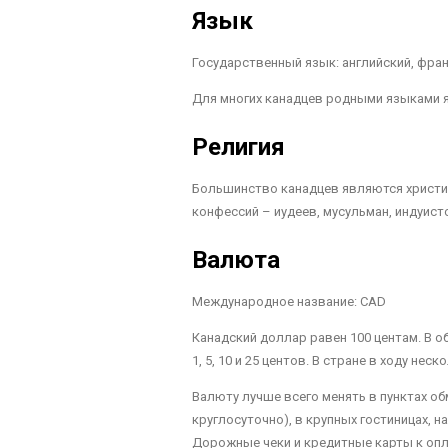
Язык
Государственный язык: английский, фра
Для многих канадцев родными языками явл
Религия
Большинство канадцев являются христиан
конфессий – иудеев, мусульман, индуист
Валюта
Международное название: CAD
Канадский доллар равен 100 центам. В об
1, 5, 10 и 25 центов. В стране в ходу не
Валюту лучше всего менять в пунктах об
круглосуточно), в крупных гостиницах, 
Дорожные чеки и кредитные карты к оп