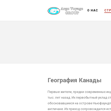
О НАС
СТ
География Канады
Первые жители, предки современных инд
тыс. лет назад. Их первобытный уклад с
обосновавшиеся на острове Ньюфаундлен
англичане. Их приход сопровождался ис