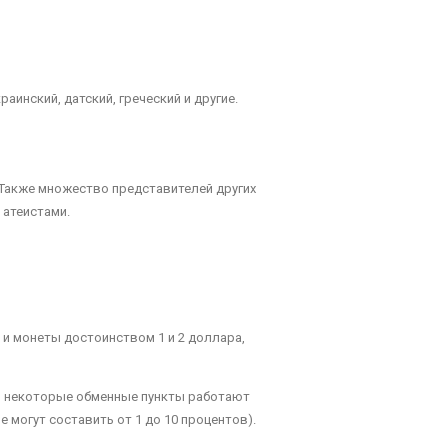
аинский, датский, греческий и другие.
. Также множество представителей других
 атеистами.
D и монеты достоинством 1 и 2 доллара,
х и некоторые обменные пункты работают
 могут составить от 1 до 10 процентов).