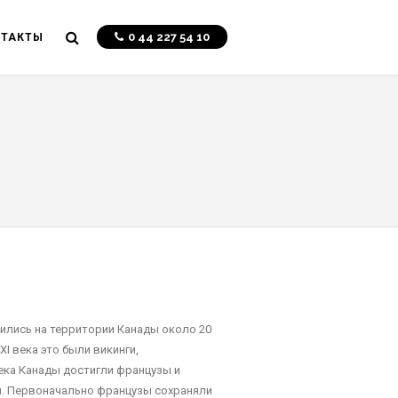
0 44 227 54 10
НТАКТЫ
ились на территории Канады около 20
I века это были викинги,
ека Канады достигли французы и
ы. Первоначально французы сохраняли