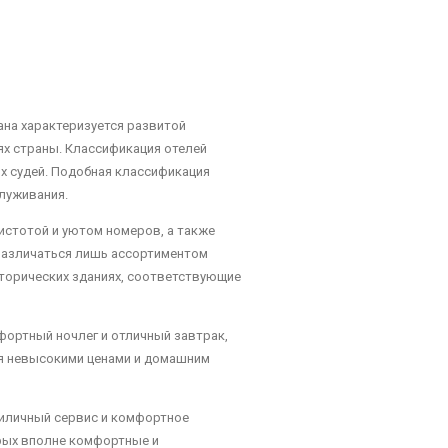
ана характеризуется развитой
ях страны. Классификация отелей
х судей. Подобная классификация
служивания.
истотой и уютом номеров, а также
различаться лишь ассортиментом
сторических зданиях, соответствующие
фортный ночлег и отличный завтрак,
ся невысокими ценами и домашним
риличный сервис и комфортное
рых вполне комфортные и