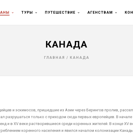
РАНЫ
ТУРЫ
ПУТЕШЕСТВИЕ
АГЕНСТВАМ
КО
КАНАДА
ГЛАВНАЯ
/
КАНАДА
ейцев и эскимосов, пришедшие из Азии через Берингов пролив, рассел
тал разрушаться только с приходом сюда первых европейцев. В начале X
д и в XV веке растворившиеся среди коренных жителей. В конце XV в
треблением коренного населения и явился началом колонизации Канад