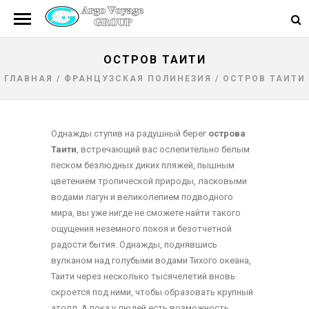
ОСТРОВ ТАИТИ
ГЛАВНАЯ
/
ФРАНЦУЗСКАЯ ПОЛИНЕЗИЯ
/
ОСТРОВ ТАИТИ
Однажды ступив на радушный берег
острова
Таити
, встречающий вас ослепительно белым
песком безлюдных диких пляжей, пышным
цветением тропической природы, ласковыми
водами лагун и великолепием подводного
мира, вы уже нигде не сможете найти такого
ощущения неземного покоя и безотчетной
радости бытия. Однажды, поднявшись
вулканом над голубыми водами Тихого океана,
Таити через несколько тысячелетий вновь
скроется под ними, чтобы образовать крупный
атолл. А пока у людей есть возможность