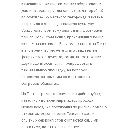
изменившие жизнь таитянских аборигенов, и
усилия команд приплывавших сюда кораблей
по обновлению местного генофонда, таитяне
сохранили свою национальную культуру.
Свидетельством тому ежегодный фестиваль
танцев Полинезии Хейва, проходящий в конце
июня – начале июля. Если вы попадете на Таити
в это время, вы можете стать свидетелем
феерического действа, когда на протяжении
двух недель весь Таити превращается в
танцевальную площадку, на которой
соревнуются команды со всех концов
Островов Общества.
На Таити огромное количество дайв-клубов,
известных во всем мире, здесь проходят
международные состязания по рыбной ловле в
открытом море, а волны Теахупоо среди
опытных серфингистов считаются самыми
сложными, но оттого еще более