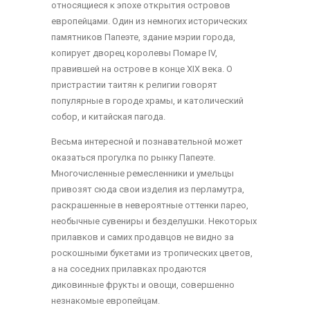
относящиеся к эпохе открытия островов
европейцами. Один из немногих исторических
памятников Папеэте, здание мэрии города,
копирует дворец королевы Помаре IV,
правившей на острове в конце XIX века. О
пристрастии таитян к религии говорят
популярные в городе храмы, и католический
собор, и китайская пагода.
Весьма интересной и познавательной может
оказаться прогулка по рынку Папеэте.
Многочисленные ремесленники и умельцы
привозят сюда свои изделия из перламутра,
раскрашенные в невероятные оттенки парео,
необычные сувениры и безделушки. Некоторых
прилавков и самих продавцов не видно за
роскошными букетами из тропических цветов,
а на соседних прилавках продаются
диковинные фрукты и овощи, совершенно
незнакомые европейцам.