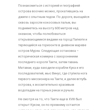
Познакомиться с историей и географией
острова воочию можно, прокатившись на
джипе с опытным гидом. По дороге, вьющейся
сквозь заросли кокосовых пальм, вы
подниметесь на высоту 600 метров над
океаном, чтобы полюбоваться
открывающимися видами на город Папеэте и
теряющийся на горизонте в дневном мареве
остров Муреа. Следующая остановка –
историческая коммуна с захоронением
последнего короля Таити, затем гавань
Матаваи, куда заходили корабли Кука и его
последователей, мыс Винус, где ступила нога
первого миссионера на Таити, и далее вглубь
острова, к восхитительно красивым
водопадам на горных реках и ручьях.
Не смотря на то, что Таити еще в XVIII был
открыт Куком, он по-прежнему остается