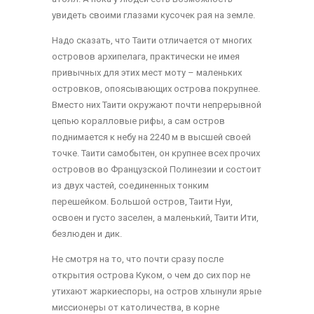
увидеть своими глазами кусочек рая на земле.
Надо сказать, что Таити отличается от многих
островов архипелага, практически не имея
привычных для этих мест моту – маленьких
островков, опоясывающих острова покрупнее.
Вместо них Таити окружают почти непрерывной
цепью коралловые рифы, а сам остров
поднимается к небу на 2240 м в высшей своей
точке. Таити самобытен, он крупнее всех прочих
островов во Французской Полинезии и состоит
из двух частей, соединенных тонким
перешейком. Большой остров, Таити Нуи,
освоен и густо заселен, а маленький, Таити Ити,
безлюден и дик.
Не смотря на то, что почти сразу после
открытия острова Куком, о чем до сих пор не
утихают жаркиеспоры, на остров хлынули ярые
миссионеры от католичества, в корне