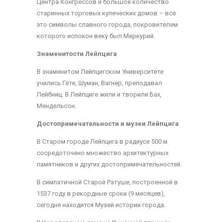
Центра Конгрессов и большое количество
старинных торговых купеческих домов – всё
это символы славного города, покровителем
которого испокон веку был Меркурий.
Знаменитости Лейпцига
В знаменитом Лейпцигском Университете
учились Гёте, Шуман, Вагнер, преподавал
Лейбниц. В Лейпциге жили и творили Бах,
Мендельсон.
Достопримечательности и музеи Лейпцига
В Старом городе Лейпцига в радиусе 500 м
сосредоточено множество архитектурных
памятников и других достопримечательностей.
В симпатичной Старой Ратуше, построенной в
1537 году в рекордные сроки (9 месяцев),
сегодня находится Музей истории города.