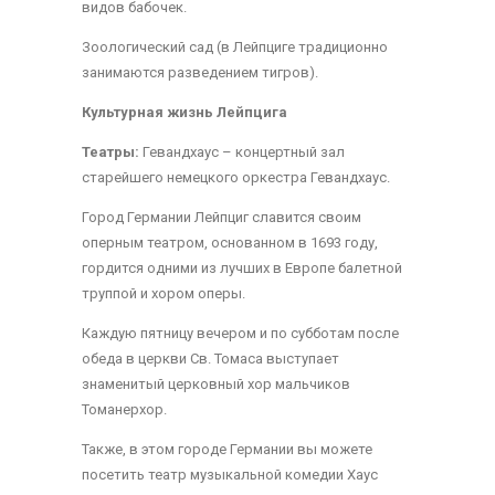
видов бабочек.
Зоологический сад (в Лейпциге традиционно
занимаются разведением тигров).
Культурная жизнь Лейпцига
Театры:
Гевандхаус – концертный зал
старейшего немецкого оркестра Гевандхаус.
Город Германии Лейпциг славится своим
оперным театром, основанном в 1693 году,
гордится одними из лучших в Европе балетной
труппой и хором оперы.
Каждую пятницу вечером и по субботам после
обеда в церкви Св. Томаса выступает
знаменитый церковный хор мальчиков
Томанерхор.
Также, в этом городе Германии вы можете
посетить театр музыкальной комедии Хаус