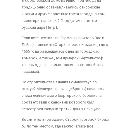
В Королевском доме на Рыночной площади
традиционно останавливались саксонские
князья и другие почетные гости города, в том
числе приглашенный Городским советом
русский царь Петр I.
Если путешествие по Германии привело Вас в
Лейпциг, оцените «Старые весы» – здание, где с
1555 года размещалась одна из городских
ярмарок, а также Дом ярмарок Бартельсхоф –
теперь один из самых красивых европейских
пассажей.
Со строительства здания Романусхаус со
статуей Меркурия (на улице Брюль) началась
эпоха лейпцигского бюргерского барокко, в
соответствии с канонами которого был
перестроен каждый третий дом в Лейпциге.
Восхитительное здание Старой торговой биржи
было тем местом, где заключались все