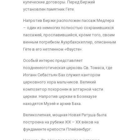
купеческие договоры. Перед Биржей
установлен памятник Гёте.
Напротив Биржи расположен пассаж Медлера
– один из немногих полностью сохранившихся
пассажей, прославившийся, кроме того, своим
винным погребком Ауэрбахскеллер, описанным
Гёте в его нетленном «Фаусте».
Особый интерес представляет
поздненеоготическая церковь Св. Томаса, где
Иоганн Себастьян Бах служил кантором
церковного хора мальчиков. Великий
композитор похоронен в алтарной части
церкви. Напротив церкви в Бозехаузе
находятся Музей и архив Баха.
Великолепная, мощная Новая Ратуша была
построена на рубеже XIX – XX веков на
фундаменте крепости Плейзенбург.