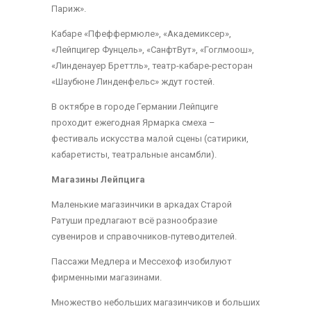
Париж».
Кабаре «Пфеффермюле», «Академиксер»,
«Лейпцигер Фунцель», «СанфтВут», «Гоглмоош»,
«Линденауер Бреттль», театр-кабаре-ресторан
«Шаубюне Линденфельс» ждут гостей.
В октябре в городе Германии Лейпциге
проходит ежегодная Ярмарка смеха –
фестиваль искусства малой сцены (сатирики,
кабаретисты, театральные ансамбли).
Магазины Лейпцига
Маленькие магазинчики в аркадах Старой
Ратуши предлагают всё разнообразие
сувениров и справочников-путеводителей.
Пассажи Медлера и Мессехоф изобилуют
фирменными магазинами.
Множество небольших магазинчиков и больших