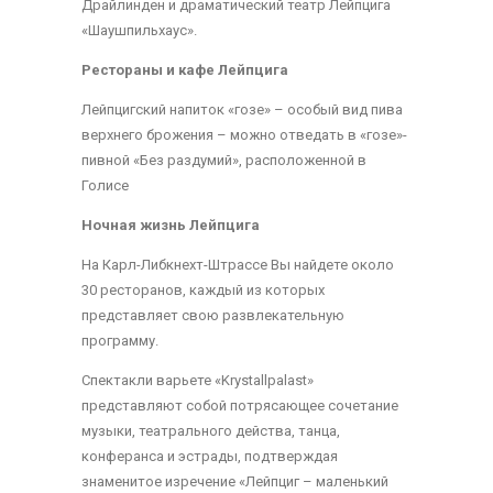
Драйлинден и драматический театр Лейпцига
«Шаушпильхаус».
Рестораны и кафе Лейпцига
Лейпцигский напиток «гозе» – особый вид пива
верхнего брожения – можно отведать в «гозе»-
пивной «Без раздумий», расположенной в
Голисе
Ночная жизнь Лейпцига
На Карл-Либкнехт-Штрассе Вы найдете около
30 ресторанов, каждый из которых
представляет свою развлекательную
программу.
Спектакли варьете «Krystallpalast»
представляют собой потрясающее сочетание
музыки, театрального действа, танца,
конферанса и эстрады, подтверждая
знаменитое изречение «Лейпциг – маленький