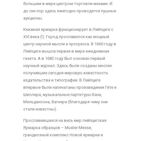
большим в мире центром торговли мехами. И
до сих пор здесь ежегодно проводятся пушные
аукционы.
Книжная ярмарка функционирует в Лейпциге с
XVI века (!). Город прославился как мощный
центр научной мысли и прогресса. В 1660 году в
Лейпциге вышла первая в мире ежедневная
газета. А в 1682 году был основан первый
научный журнал. Здесь были созданы многие
получившие сегодня мировую известность
издательства и типографии. В Лейпциге
впервые были напечатаны произведения Гёте и
Шиллера, музыкальные партитуры Баха,
Мельденсона, Вагнера (благодаря чему они
стали известны).
Прославившаяся на весь мир лейпцигская
Ярмарка образцов – Muster-Messe,
грандиозный комплекс Новой ярмарки и