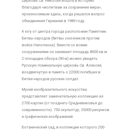
Церковь Св. Николая вошла в историю
благодаря «молитвам за сохранение мира»,
произносимым здесь, когда решался вопрос
объединения Германии в 1989 году.
К югу от центра города расположен Памятник
Битвы народов (битвы союзников против
войск Наполеона). Вместе со всеми
сооружениями он занимает площадь 8000 кв.м.
С площадки обзора (90 м) можно увидеть
Русскую поминальную церковь Св. Алексея,
воздвигнутую в память о 22000 погибших в
Битве народов русских солдат.
Музей изобразительного искусства
представляет замечательную коллекцию из
2700 картин (от позднего Средневековья до
современности). 750 скульптур, 55000 рисунков
и графических изображений.
Ботанический сад, в коллекции которого 200