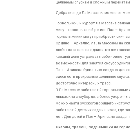
целинным спускам и сложным перекатам,
Добраться до Ла Массаны можно от между
Горнолыжный курорт Ла Массана связан 
минут. горнолыжный регион Пал – Аринса
горнолыжники могут приобрести ски-пасс
Ордино – Аркалис. Из Ла Массаны на ски
любят кататься на одних и тех же трасс
каждый день устраивать себе новые тур
возможности для занятия сноубордингом.
Пал – Аринсал буквально создана для с
здесь есть прекрасные целинные спуски.
достоточно интересных трасс.
В Ла Массане работают 2 горнолыжные и
лыжах или сноуборде, а более уверенны
можно найти русскоговорящего инструкт
работают 2 детских сада и школа, где ва
лет. Для детей в Пал – Аринсале создан
Склоны, трассы, подъемники на горн