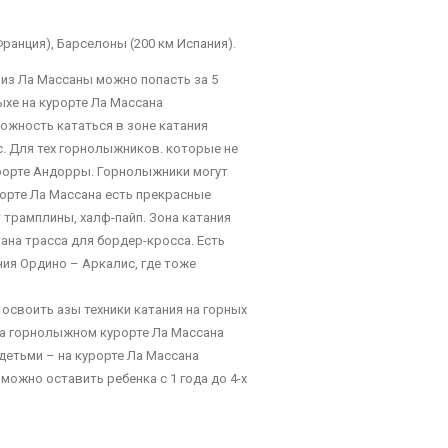
ранция), Барселоны (200 км Испания).
из Ла Массаны можно попасть за 5
ыхе на курорте Ла Массана
можность кататься в зоне катания
с. Для тех горнолыжников. которые не
курорте Андорры. Горнолыжники могут
орте Ла Массана есть прекрасные
 трамплины, халф-пайп. Зона катания
ана трасса для бордер-кросса. Есть
ния Ордино – Аркалис, где тоже
освоить азы техники катания на горных
на горнолыжном курорте Ла Массана
детьми – на курорте Ла Массана
 можно оставить ребенка с 1 года до 4-х