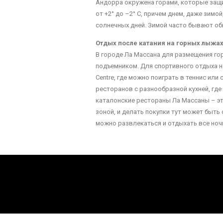
Андорра окружена горами, которые защ
от +2° до –2° С, причем днем, даже зимо
солнечных дней. Зимой часто бывают об
Отдых после катания на горных лыжах
В городе Ла Массана для размещения горн
подъемником. Для спортивного отдыха на 
Centre, где можно поиграть в теннис ил
ресторанов с разнообразной кухней, гд
каталонские рестораны Ла Массаны – это
зоной, и делать покупки тут может быть
можно развлекаться и отдыхать все ноч