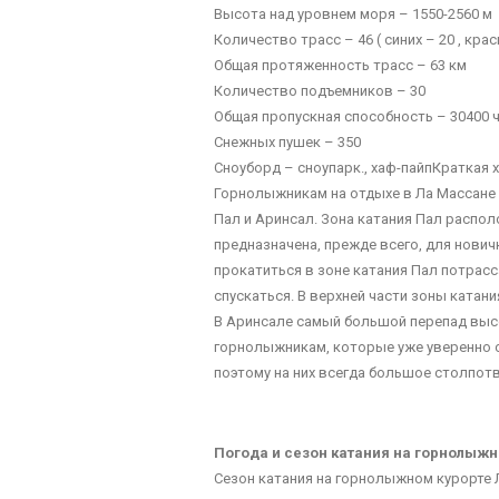
Высота над уровнем моря – 1550-2560 м
Количество трасс – 46 ( синих – 20 , кра
Общая протяженность трасс – 63 км
Количество подъемников – 30
Общая пропускная способность – 30400 ч
Снежных пушек – 350
Сноуборд – сноупарк., хаф-пайпКраткая
Горнолыжникам на отдыхе в Ла Массане 
Пал и Аринсал. Зона катания Пал распол
предназначена, прежде всего, для нович
прокатиться в зоне катания Пал потрас
спускаться. В верхней части зоны катан
В Аринсале самый большой перепад высо
горнолыжникам, которые уже уверенно ст
поэтому на них всегда большое столпот
Погода и сезон катания на горнолыж
Сезон катания на горнолыжном курорте Л