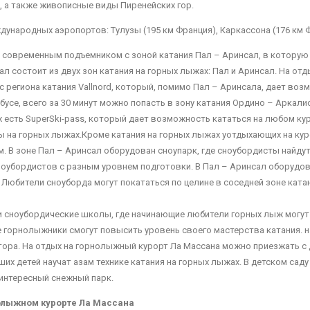
 а также живописные виды Пиренейских гор.
народных аэропортов: Тулузы (195 км Франция), Каркассона (176 км Ф
современным подъемником с зоной катания Пал – Аринсал, в которую 
л состоит из двух зон катания на горных лыжах: Пал и Аринсал. На отд
 региона катания Vallnord, который, помимо Пал – Аринсала, дает воз
бусе, всего за 30 минут можно попасть в зону катания Ордино – Аркали
ах есть SuperSki-pass, который дает возможность кататься на любом 
ы на горных лыжах.Кроме катания на горных лыжах уотдыхающих на кур
 В зоне Пал – Аринсал оборудован сноупарк, где сноубордисты найдут
ноубордистов с разным уровнем подготовки. В Пал – Аринсал оборудов
 Любители сноуборда могут покататься по целине в соседней зоне ката
 сноубордические школы, где начинающие любители горных лыж могут 
е горнолыжники смогут повысить уровень своего мастерства катания. 
ора. На отдых на горнолыжный курорт Ла Массана можно приезжать с 
ших детей научат азам технике катания на горных лыжах. В детском саду
 интересный снежный парк.
олыжном курорте Ла Массана