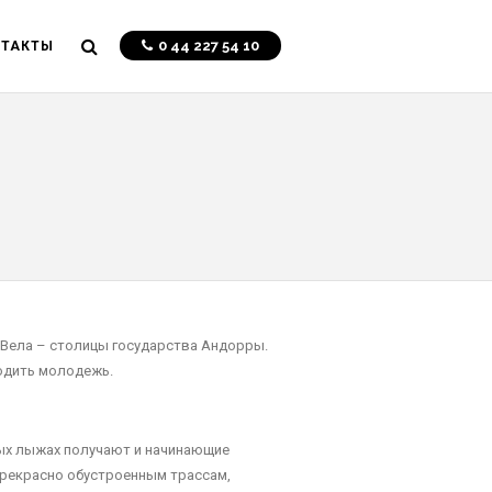
0 44 227 54 10
НТАКТЫ
а Вела – столицы государства Андорры.
водить молодежь.
ных лыжах получают и начинающие
 прекрасно обустроенным трассам,