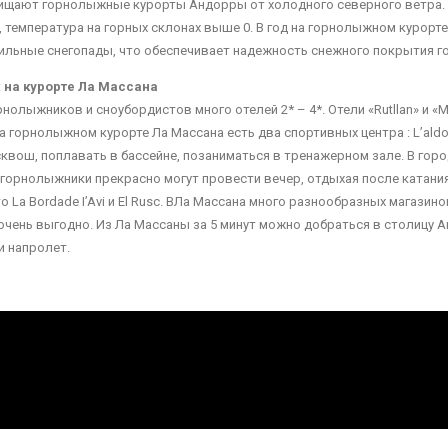
ищают горнолыжные курорты Андорры от холодного северного ветра. 
й, температура на горных склонах выше 0. В год на горнолыжном курорт
ильные снегопады, что обеспечивает надежность снежного покрытия 
 на курорте Ла Массана
олыжников и сноубордистов много отелей 2* – 4*. Отели «Rutllan» и «M
горнолыжном курорте Ла Массана есть два спортивных центра : L’aldossa
и сквош, поплавать в бассейне, позаниматься в тренажерном зале. В го
е горнолыжники прекрасно могут провести вечер, отдыхая после катани
 La Bordade I’Avi и El Rusc. ВЛа Массана много разнообразных магази
 очень выгодно. Из Ла Массаны за 5 минут можно добраться в столицу 
и напролет.