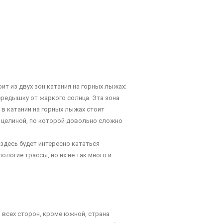
т из двух зон катания на горных лыжах:
передышку от жаркого солнца. Эта зона
 в катании на горных лыжах стоит
н целиной, по которой довольно сложно
здесь будет интересно кататься
логие трассы, но их не так много и
о всех сторон, кроме южной, страна