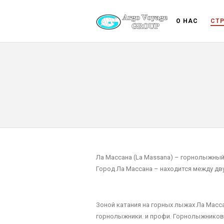
О НАС
СТ
Ла Массана (La Massana) – горнолыжный
Город Ла Массана – находится между дв
Зоной катания на горных лыжах Ла Масс
горнолыжники. и профи. Горнолыжников 