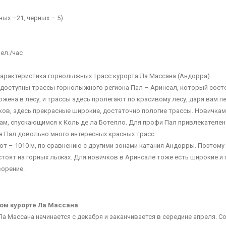
сных –21, черных – 5)
ел./час
 характеристика горнолыжных трасс курорта Ла Массана (Андорра)
доступны трассы горнолыжного региона Пал – Аринсал, который состои
ожена в лесу, и трассы здесь пролегают по красивому лесу, даря вам 
ков, здесь прекрасные широкие, достаточно пологие трассы. Новичкам
сам, спускающимся к Коль де ла Ботелло. Для профи Пал привлекателе
ия Пал довольно много интересных красных трасс.
т – 1010 м, по сравнению с другими зонами катания Андорры. Поэтому 
оят на горных лыжах. Для новичков в Аринсале тоже есть широкие и по
ворение.
ном курорте Ла Массана
а Массана начинается с декабря и заканчивается в середине апреля. С