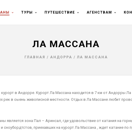
РАНЫ
ТУРЫ
ПУТЕШЕСТВИЕ
АГЕНСТВАМ
КО
ЛА МАССАНА
ГЛАВНАЯ
/
АНДОРРА
/
ЛА МАССАНА
 курорт в Андорре. Курорт Ла Массана находится в 7 км от Андорры Л
ух рек в оыень живописной местности. Отдых в Ла Массане любит про
аны является зона Пал – Аринсал, где удовольствие от катания на гор
и сноубордтстов, приехавших на курорт Ла Массана , ждет катание по