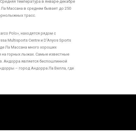
Средняя температура в январе-декабре
е Ла Массана в среднем бывает до 250
горнолыжных трасс.
arco Polo», находятся рядом с
 Multisports Centre и D’Anyos Sports
роде Ла Массана много хороших
я на горных лыжах. Самые известные
нов. Андорра является беспошлинной
Андорры – город Андорра Ла Велла, где